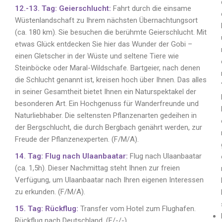
12.-13. Tag: Geierschlucht:
Fahrt durch die einsame
Wüstenlandschaft zu Ihrem nächsten Übernachtungsort
(ca. 180 km). Sie besuchen die berühmte Geierschlucht. Mit
etwas Glück entdecken Sie hier das Wunder der Gobi –
einen Gletscher in der Wüste und seltene Tiere wie
Steinböcke oder Maral-Wildschafe. Bartgeier, nach denen
die Schlucht genannt ist, kreisen hoch über Ihnen. Das alles
in seiner Gesamtheit bietet Ihnen ein Naturspektakel der
besonderen Art. Ein Hochgenuss für Wanderfreunde und
Naturliebhaber. Die seltensten Pflanzenarten gedeihen in
der Bergschlucht, die durch Bergbach genährt werden, zur
Freude der Pflanzenexperten. (F/M/A).
14. Tag: Flug nach Ulaanbaatar:
Flug nach Ulaanbaatar
(ca. 1,5h). Dieser Nachmittag steht Ihnen zur freien
Verfügung, um Ulaanbaatar nach Ihren eigenen Interessen
zu erkunden. (F/M/A).
15. Tag: Rückflug:
Transfer vom Hotel zum Flughafen.
Rückflug nach Deutschland. (F/-/-).