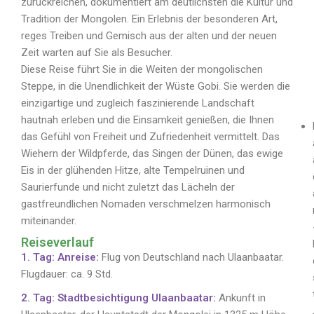
g
zurückreichen, dokumentiert am deutlichsten die Kultur und
Tradition der Mongolen. Ein Erlebnis der besonderen Art,
h
reges Treiben und Gemisch aus der alten und der neuen
t
Zeit warten auf Sie als Besucher.
Diese Reise führt Sie in die Weiten der mongolischen
s
Steppe, in die Unendlichkeit der Wüste Gobi. Sie werden die
einzigartige und zugleich faszinierende Landschaft
hautnah erleben und die Einsamkeit genießen, die Ihnen
das Gefühl von Freiheit und Zufriedenheit vermittelt. Das
Wiehern der Wildpferde, das Singen der Dünen, das ewige
Eis in der glühenden Hitze, alte Tempelruinen und
Saurierfunde und nicht zuletzt das Lächeln der
gastfreundlichen Nomaden verschmelzen harmonisch
miteinander.
Reiseverlauf
1. Tag: Anreise:
Flug von Deutschland nach Ulaanbaatar.
Flugdauer: ca. 9 Std.
2. Tag: Stadtbesichtigung Ulaanbaatar:
Ankunft in