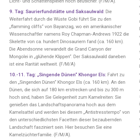
Licht- und Schattenspielen noch deutlicher. (F/M/A).
9. Tag: Saurierfundstätte und Saksaulwald
: Die
Weiterfahrt durch die Wüste Gobi führt Sie zu den
„flamming cliffs“ von Bayanzag, wo ein amerikanischer
Wissenschaftler namens Roy Chapman-Andrews 1922 die
Skelette von ca. hundert Dinosauriern fand (ca. 160 km).
Die Abendsonne verwandelt die Grand Canyon der
Mongolei in „glühende Klippen“. Der Saksaulwald daneben
ist eine Rarität weltweit. (F/M/A)
10.-11. Tag: „Singende Dünen“ Khongor Els:
Fahrt zu
den „Singenden Dünen“ Khongor Els (ca. 160 km). An den
Dünen, die sich auf 180 km erstrecken und bis zu 300 m
hoch sind, haben Sie Gelegenheit zum Kamelreiten: Sie
genießen das Landschaftspanorama hoch aus dem
Kamelsattel und werden bei diesem „Antistresstempo“ von
den unterschiedlichsten Facetten dieser bezaubernden
Landschaft fasziniert sein. Hier besuchen Sie eine
Kamelzüchterfamilie. (F/M/A).