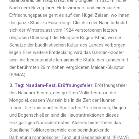
Ulaanbaatar, der Hauptstadt der Mongolei in 1325 m Höhe.
Nach dem Bezug Ihres Hotelzimmers und einer kurzen
Erfrischungspause geht es auf den Hügel Zaisan, wo Ihnen
die ganze Stadt zu Füßen liegt. Gleich in der Nähe befindet
sich der Winterpalast vom 1924 verstorbenen letzten
religiösen Oberhaupt der Mongolei Bogdo-Khan, wo die
Schätze der buddhistischen Kultur des Landes verborgen
liegen. Eine weitere Entdeckung wird das Gandan-Kloster
sein, die bedeutendste lamaistische Stätte des Landes mit
der berühmten 26 m hohen vergoldeten Maidari-Skulptur.
(F/M/A).
3. Tag: Naadam-Fest, Eröffnungsfeier:
Eröffnungsfeier
des Naadam-Festes, des größten Volksfestes in der
Mongolei, dessen Wurzeln bis in die Zeit der Hunnen
führen. Die traditionellen Sportarten Pferderennen, Ringen
und Bogenschießen sind die Hauptattraktionen dieses
einzigartigen Nomadenfestes. Abends bietet Ihnen das
Staatliche Folkloreensemble eine beeindruckende
Darbietung mongolischer Tanz und Gesangskunst. (F/M/A).